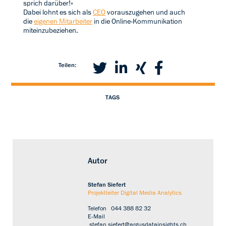
sprich darüber!»
Dabei lohnt es sich als
CEO
vorauszugehen und auch
die
eigenen Mitarbeiter
in die Online-Kommunikation
miteinzubeziehen.
Teilen:
TAGS
Autor
Stefan Siefert
Projektleiter Digital Media Analytics
Telefon
044 388 82 32
E-Mail
stefan.siefert@argusdatainsights.ch