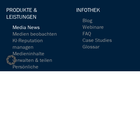
PRODUKTE &
INFOTHEK
LEISTUNGEN
Blog
Webinare
Media News
FAQ
Medien beobachten
Case Studies
KI-Reputation
Glossar
managen
Medieninhalte
verwalten & teilen
Persönliche
Newsfeeds einrichten
Medienspiegel
redaktionell
aufbereitet
Media Analytics
KI-Reputation
analysieren
Medienpräsenz
verstehen