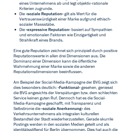
eines Unternehmens ab und legt objektiv-rationale
Kriterien zugrunde.
Die «
soziale Reputation
» gilt als Wert für die
Vertrauenswürdigkeit einer Marke aufgrund ethisch-
sozialer Massstäbe.
Die «
expressive Reputation
» basiert auf Sympathien
und emotionalen Faktoren wie Einzigartigkeit und
Strahlkraft eines Brands.
Eine gute Reputation zeichnet sich prinzipiell durch positive
Reputationswerte in allen drei Dimensionen aus. Die
Dominanz einer Dimension kann die öffentliche
Wahrnehmung einer Marke sowie die anderen
Reputationsdimensionen beeinflussen.
Am Beispiel der Social-Media-Kampagne der BVG zeigt sich
dies besonders deutlich: «
Funktional
» gesehen, geniesst
die BVG angesichts der Verspätungen bzw. dem schlechten
Service keinen guten Ruf. Dennoch hat es die Social-
Media-Kampagne geschafft, mit Transparenz und
Selbstironie die «
soziale
Anerkennung
» des
Verkehrsunternehmens als integralen kulturellen
Bestandteil der Stadt wiederherzustellen. Gerade skurrile
Postings werden in den sozialen Medien geteilt und als
identitätsstiftend für Berlin übernommen. Dies hat auch die