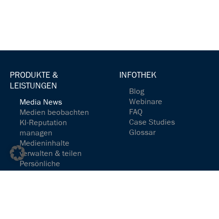
PRODUKTE &
INFOTHEK
LEISTUNGEN
Blog
Webinare
Media News
FAQ
Medien beobachten
Case Studies
KI-Reputation
Glossar
managen
Medieninhalte
verwalten & teilen
Persönliche
Newsfeeds einrichten
Medienspiegel
redaktionell
aufbereitet