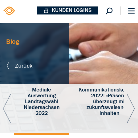
KUNDEN LOGINS
Blog
Zurück
Mediale
Kommunikationskongres
g
Auswertung
2022: «Präsenz»
Landtagswahl
überzeugt mit
F
e
Niedersachsen
zukunftsweisenden
2022
Inhalten