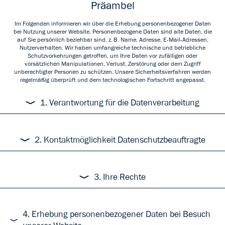
Präambel
Im Folgenden informieren wir über die Erhebung personenbezogener Daten
bei Nutzung unserer Website. Personenbezogene Daten sind alle Daten, die
auf Sie persönlich beziehbar sind, z. B. Name, Adresse, E-Mail-Adressen,
Nutzerverhalten. Wir haben umfangreiche technische und betriebliche
Schutzvorkehrungen getroffen, um Ihre Daten vor zufälligen oder
vorsätzlichen Manipulationen, Verlust, Zerstörung oder dem Zugriff
unberechtigter Personen zu schützen. Unsere Sicherheitsverfahren werden
regelmäßig überprüft und dem technologischen Fortschritt angepasst.
1. Verantwortung für die Datenverarbeitung
Verantwortlich gem. Art. 4 Abs. 7 EU-Datenschutz-Grundverordnung (DSGVO)
ist die ARGUS DATA INSIGHTS Deutschland GmbH, Mehringdamm 53-55,
2. Kontaktmöglichkeit Datenschutzbeauftragte
10961 Berlin (siehe unser Impressum).
Unsere Datenschutzbeauftragten erreichen Sie unter
datenschutz@argusdatainsights.de oder unserer Postadresse mit dem
3. Ihre Rechte
Zusatz „Datenschutzbeauftragte“.
3.1. Allgemeine Rechte
Sie haben ein Recht auf Auskunft, Berichtigung, Löschung, Einschränkung
4. Erhebung personenbezogener Daten bei Besuch
der Verarbeitung, Widerspruch gegen die Verarbeitung und auf