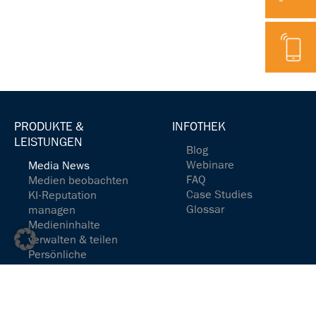
Telefon
PRODUKTE &
INFOTHEK
LEISTUNGEN
Blog
Webinare
Media News
FAQ
Medien beobachten
Case Studies
KI-Reputation
Glossar
managen
Medieninhalte
verwalten & teilen
Persönliche
Newsfeeds einrichten
Medienspiegel
redaktionell
aufbereitet