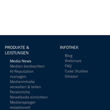
PRODUKTE &
INFOTHEK
LEISTUNGEN
Blog
Webinare
Media News
FAQ
Medien beobachten
Case Studies
KI-Reputation
Glossar
managen
Medieninhalte
verwalten & teilen
Persönliche
Newsfeeds einrichten
Medienspiegel
redaktionell