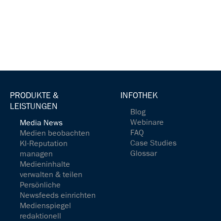
PRODUKTE &
INFOTHEK
LEISTUNGEN
Blog
Webinare
Media News
FAQ
Medien beobachten
Case Studies
KI-Reputation
Glossar
managen
Medieninhalte
verwalten & teilen
Persönliche
Newsfeeds einrichten
Medienspiegel
redaktionell