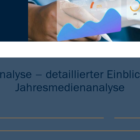
alyse – detaillierter Einblic
Jahresmedienanalyse