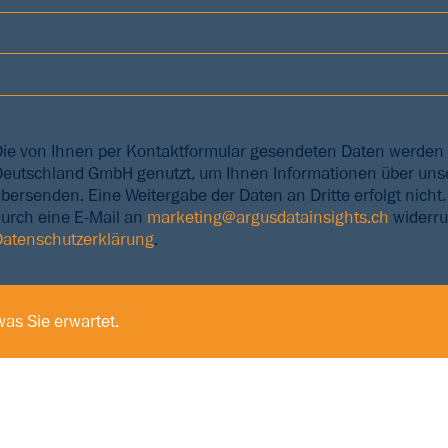
Die von Ihnen per Kontaktformular gesendeten Daten werde
Deutschland GmbH genutzt, um Ihnen Informationen über unse
bersenden. Eine Weitergabe der Daten an Dritte erfolgt nicht
durch eine E-Mail an
marketing@argusdatainsights.ch
widerru
Datenschutzerklärung
.
as Sie erwartet.